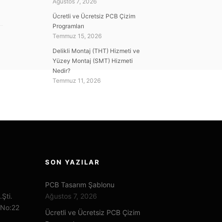
Ağustos 7, 2026
Ücretli ve Ücretsiz PCB Çizim
Programları
Temmuz 15, 2026
Delikli Montaj (THT) Hizmeti ve
Yüzey Montaj (SMT) Hizmeti
Nedir?
Temmuz 11, 2026
SON YAZILAR
PCB Tasarım Şablonu
.Şti.
Ağustos 7, 2026
 No:22
Ücretli ve Ücretsiz PCB Çizim