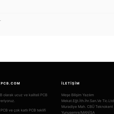
.
KPCB.COM
İLETIŞIM
B olarak ucuz ve kaliteli PCB
Meşe Bilişim Yazılım
veriyoruz.
Mekat.Eğt.İth.İhr.San.Ve Tic.Ltd
Muradiye Mah. CBÜ Teknokent
 PCB ve çok katlı PCB teklifi
Yunusemre/MANİSA