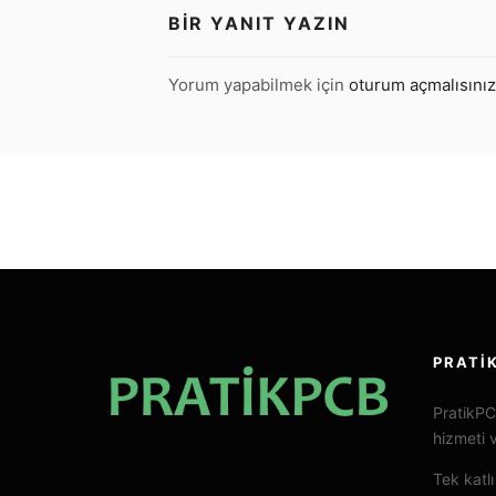
BIR YANIT YAZIN
Yorum yapabilmek için
oturum açmalısınız
PRATI
PratikPC
hizmeti 
Tek katlı