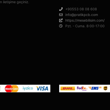
n iletişime geçiniz.
+90553 08 08 608
info@pratikpcb.com
https://mesebilisim.com/
Pzt. - Cuma. 8:00-17:00