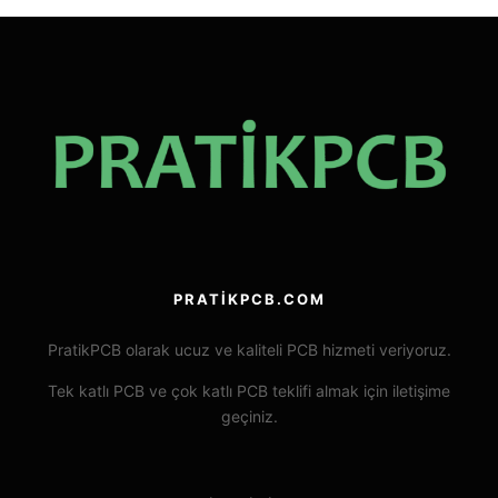
PRATIKPCB.COM
PratikPCB olarak ucuz ve kaliteli PCB hizmeti veriyoruz.
Tek katlı PCB ve çok katlı PCB teklifi almak için iletişime
geçiniz.