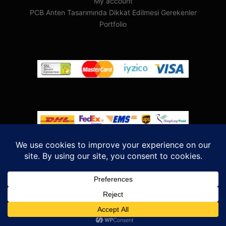
My account
PCB Anten Tasarımında Dikkat Edilmesi Gerekenler
Portfolio
Rife
Wordpress Theme. Proudly Built By
Apollo13
Meşe
Bilişim