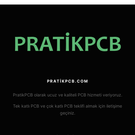
PRATIKPCB.COM
PratikPCB olarak ucuz ve kaliteli PCB hizmeti veriyoruz.
Tek katlı PCB ve çok katlı PCB teklifi almak için iletişime
geçiniz.