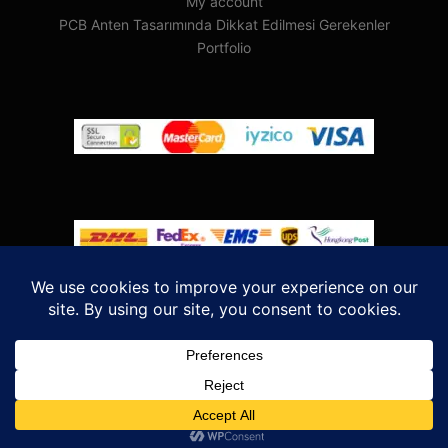
My account
PCB Anten Tasarımında Dikkat Edilmesi Gerekenler
Portfolio
Rife
Wordpress Theme. Proudly Built By
Apollo13
Meşe
Bilişim