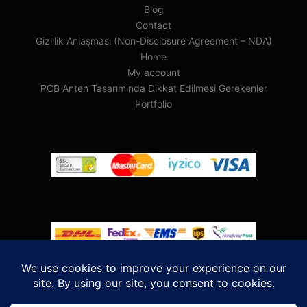
Blog
Contact
Gizlilik Anlaşması (Non-Disclosure Agreement – NDA)
Home
My account
PCB Anten Tasarımında Dikkat Edilmesi Gerekenler
Portfolio