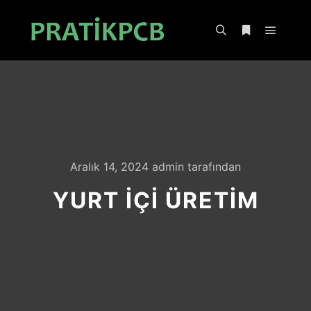
Ana m
Ara
Daha fazla bil
Aralık 14, 2024
admin
tarafından
YURT İÇI ÜRETIM