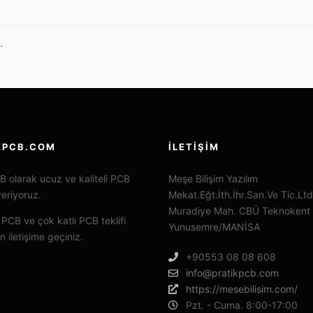
.
KPCB.COM
İLETIŞIM
B olarak ucuz ve kaliteli PCB
Meşe Bilişim Yazılım
veriyoruz.
Mekat.Eğt.İth.İhr.San.Ve Tic.Ltd
Muradiye Mah. CBÜ Teknokent
 PCB ve çok katlı PCB teklifi
Yunusemre/MANİSA
n iletişime geçiniz.
+90553 08 08 608
info@pratikpcb.com
https://mesebilisim.com/
Pzt. - Cuma. 8:00-17:00