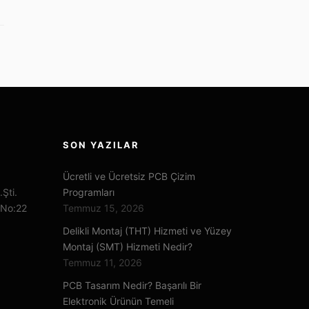
SON YAZILAR
Ücretli ve Ücretsiz PCB Çizim
.Şti.
Programları
 No:22
Temmuz 15, 2026
Delikli Montaj (THT) Hizmeti ve Yüzey
Montaj (SMT) Hizmeti Nedir?
Temmuz 11, 2026
PCB Tasarım Nedir? Başarılı Bir
Elektronik Ürünün Temeli