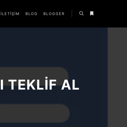
İLETIŞIM
BLOG
BLOGGER
Ara
Daha fazla bilgi
 TEKLIF AL