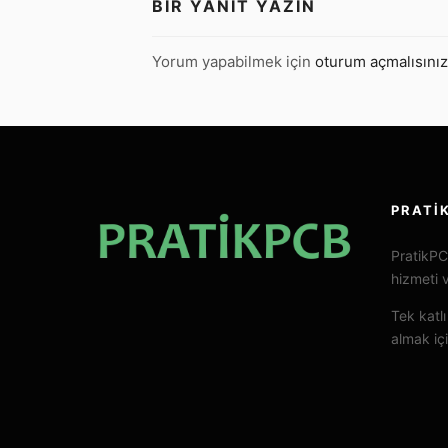
BIR YANIT YAZIN
Yorum yapabilmek için
oturum açmalısınız
PRATI
PratikPC
hizmeti 
Tek katlı
almak içi