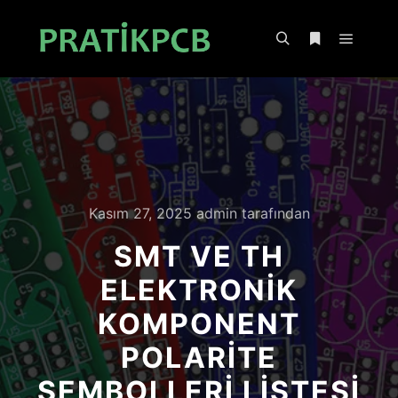
Ana m
Ara
Daha fazla bil
Kasım 27, 2025
admin
tarafından
SMT VE TH
ELEKTRONIK
KOMPONENT
POLARITE
SEMBOLLERI LISTESI